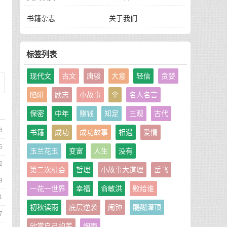
的
书籍杂志
关于我们
标签列表
现代文
古文
唐骏
大意
轻信
贪婪
陷阱
励志
小故事
伞
名人名言
保密
中年
赚钱
知足
三观
古代
6
书籍
成功
成功故事
相遇
爱情
5
玉兰花玉
变富
人生
没有
2
第二次机会
哲理
小故事大道理
岳飞
9
一花一世界
幸福
俞敏洪
败给谁
1
初秋读雨
底层逆袭
闹钟
醍醐灌顶
7
欣赏自己的美
烟雨