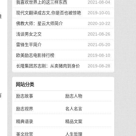
我喜欢世界上的这三样东西
2021-08-04
为
现代文翻译成古文,你是否也被惊艳
2019-10-01
推
到了
佛教大师：星云大师简介
2020-10-22
浅谈男女之交
2021-08-26
雷锋生平简介
2021-05-20
会
欧美励志电影排行榜
2019-08-10
长隆集团苏志刚：从卖猪肉到身价
2019-08-28
的
130亿，他的秘诀是？
网站分类
有
励志故事
励志人物
励志视界
名人名言
精典语录
精品文案
美文欣赏
人生哲理