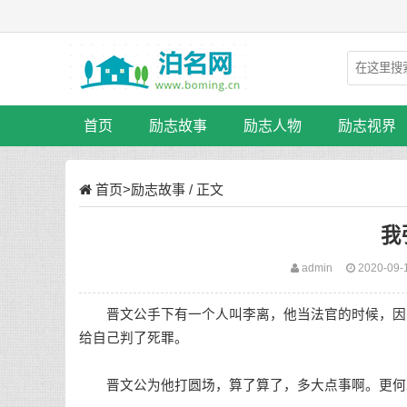
首页
励志故事
励志人物
励志视界
首页
>
励志故事
/ 正文
我
admin
2020-09-
晋文公手下有一个人叫李离，他当法官的时候，因为
给自己判了死罪。
晋文公为他打圆场，算了算了，多大点事啊。更何