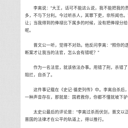
李离说：“大王，话可不能这么说，我不能把我的责任
多，不与下分利。今过听杀人，其罪下吏，非所闻也。
让；当我得到的俸禄比下属多的时候，没有把俸禄分给
呢。
晋文公一听，觉得不对劲。他反问李离：“照你的逻辑
断案才让我当的法官，怎么会有错呢？”
作为一名法官，就该依法办事。用错了刑，杀错了人
阻拦，自杀了。
这件事记载在《史记·循吏列传》中。李离自杀后，
一种声音存在，那就是：国君救你，你都不懂就坡下驴
太史公最后的评论是：“李离过杀而伏剑，晋文以正
晋国的法律才在公平的轨道上，得以推行。