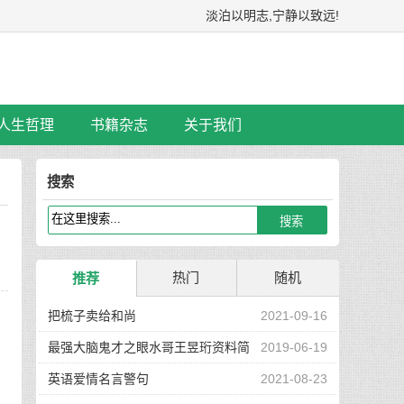
淡泊以明志,宁静以致远!
人生哲理
书籍杂志
关于我们
搜索
热门
随机
推荐
并
把梳子卖给和尚
2021-09-16
最强大脑鬼才之眼水哥王昱珩资料简
2019-06-19
介
英语爱情名言警句
2021-08-23