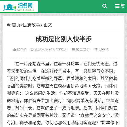
菜
单
首页
>
励志故事
/ 正文
成功是比别人快半步
admin
2020-09-24 07:39:14
励志故事
166 ℃
在一片原始森林里，住着一群羚羊，它们无忧无虑，过
着天堂般的生活。在这群羚羊当中，有一只显得与众不同，
当别的同伴儿吃着鲜嫩的野草，晒着暖和的太阳，甚至做着
香甜的美梦时，它却整天在森林里拼命地练习长跑。同伴们
嘲笑它：“这么悠闲的生活，你却不知道享受，天天在那儿没
命地跑，你准备去参加比赛呀！”那只羚羊没有说话，继续跑
着，时间一长，它就练出了一双飞毛腿。后来，同伴们对它
的举动实在是感到莫名其妙，又问道：“森林里这么安全，没
有狼、狮子和老虎，你何必那么用劲练习奔跑呢？”羚羊停下