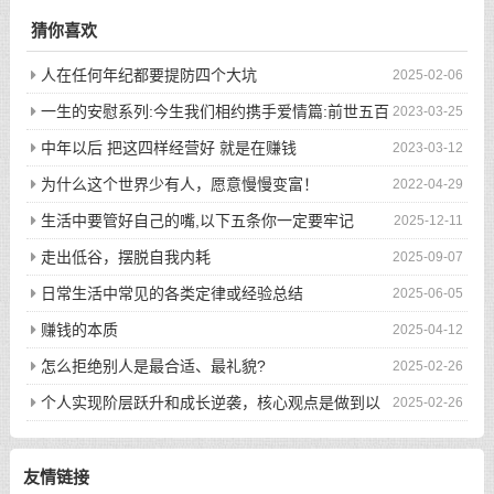
猜你喜欢
人在任何年纪都要提防四个大坑
2025-02-06
一生的安慰系列:今生我们相约携手爱情篇:前世五百
2023-03-25
次的回眸才换来今生的相遇
中年以后 把这四样经营好 就是在赚钱
2023-03-12
为什么这个世界少有人，愿意慢慢变富！
2022-04-29
生活中要管好自己的嘴,以下五条你一定要牢记
2025-12-11
走出低谷，摆脱自我内耗
2025-09-07
日常生活中常见的各类定律或经验总结
2025-06-05
赚钱的本质
2025-04-12
怎么拒绝别人是最合适、最礼貌?
2025-02-26
个人实现阶层跃升和成长逆袭，核心观点是做到以
2025-02-26
下八件事
友情链接