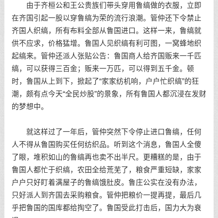
由于齐桓公和王公贵族们带头穿用鲁缟做的衣服，立即
在齐国引起一股以穿鲁缟为荣的流行浪潮。管仲还下令禁止
齐国人织缟，所有布料全部从鲁国进口。这样一来，鲁缟就
供不应求，价格猛增。鲁国人见织缟有利可图，一窝蜂地织
起缟来。管仲还派人张贴公告：鲁国商人给齐国贩来一千匹
缟，可以获得三百金；贩来一万匹，可以得到五千金。顿
时，鲁国从上到下，掀起了“家家纺机响，户户忙织缟”的狂
潮，颇有点今天“全民炒股”的景象，所有鲁国人都沉浸在发财
的梦想中。
就这样过了一年后，管仲突然下令停止进口鲁缟，任何
人不得从鲁国购买任何纺织品。听到这个消息，鲁国人全傻
了眼，堆积如山的鲁缟再也卖不出半尺。更糟糕的是，由于
鲁国人都忙于织缟，农田全给荒芜了，粮食严重短缺，家家
户户只好盯着满屋子的鲁缟饿肚皮。鲁庄公实在没有办法，
只好派人到齐国去采购粮食。管仲把粮价一提再提，最后几
乎把鲁国的国库都给掏空了。鲁国受此打击后，国力大为衰