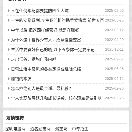
人在任何年纪都要提防四个大坑
2025-02-06
一生的安慰系列:今生我们相约携手爱情篇:前世五百
2023-03-25
次的回眸才换来今生的相遇
中年以后 把这四样经营好 就是在赚钱
2023-03-12
为什么这个世界少有人，愿意慢慢变富！
2022-04-29
生活中要管好自己的嘴,以下五条你一定要牢记
2025-12-11
走出低谷，摆脱自我内耗
2025-09-07
日常生活中常见的各类定律或经验总结
2025-06-05
赚钱的本质
2025-04-12
怎么拒绝别人是最合适、最礼貌?
2025-02-26
个人实现阶层跃升和成长逆袭，核心观点是做到以
2025-02-26
下八件事
友情链接
昆明电脑网
泊名励志网
聚宝坊
中专招生