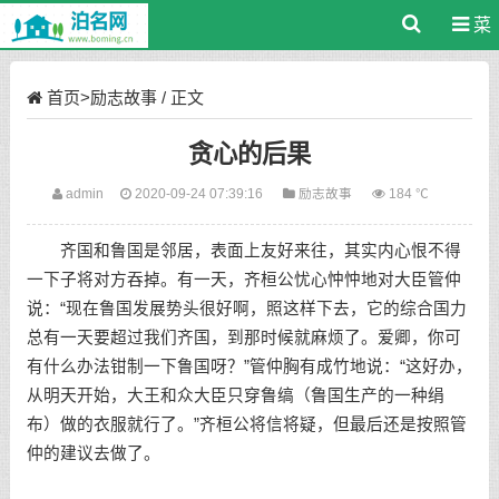
菜
单
首页
>
励志故事
/ 正文
贪心的后果
admin
2020-09-24 07:39:16
励志故事
184 ℃
齐国和鲁国是邻居，表面上友好来往，其实内心恨不得
一下子将对方吞掉。有一天，齐桓公忧心忡忡地对大臣管仲
说：“现在鲁国发展势头很好啊，照这样下去，它的综合国力
总有一天要超过我们齐国，到那时候就麻烦了。爱卿，你可
有什么办法钳制一下鲁国呀？”管仲胸有成竹地说：“这好办，
从明天开始，大王和众大臣只穿鲁缟（鲁国生产的一种绢
布）做的衣服就行了。”齐桓公将信将疑，但最后还是按照管
仲的建议去做了。