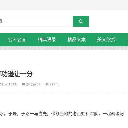
名人名言
精典语录
精品文案
美文欣赏
有功逊让一分
28 02:11:06
励志故事
217 ℃
。于是，子路一马当先，带领当地的老百姓和军队，一起疏浚河