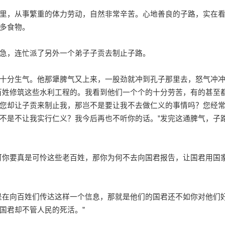
，从事繁重的体力劳动，自然非常辛苦。心地善良的子路，实在
多食物。
急，连忙派了另外一个弟子子贡去制止子路。
分生气。他那犟脾气又上来，一股劲就冲到孔子那里去，怒气冲
百姓修筑这些水利工程的。我看到他们一个个的十分劳苦，有的甚至
您却让子贡来制止我，那岂不是要让我不去做仁义的事情吗？您经
不是不让我实行仁义？我今后再也不听你的话。”发完这通脾气，子
你要真是可怜这些老百姓，那你为何不去向国君报告，让国君用国
在向百姓们传达这样一个信息，那就是他们的国君还不如你对他们
国君却不管人民的死活。”