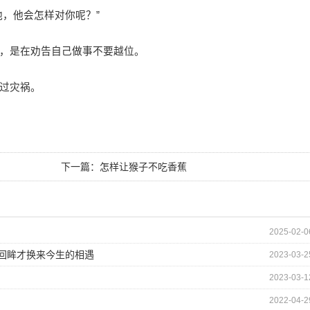
，他会怎样对你呢？”
，是在劝告自己做事不要越位。
过灾祸。
下一篇：
怎样让猴子不吃香蕉
2025-02-0
的回眸才换来今生的相遇
2023-03-2
2023-03-1
2022-04-2