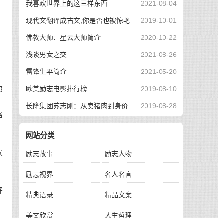
我喜欢世界上的这三样东西
2021-08-04
看
现代文翻译成古文,你是否也被惊艳
2019-10-01
到了
佛教大师：星云大师简介
2020-10-22
浅谈男女之交
2021-08-26
雷锋生平简介
2021-05-20
冲
欧美励志电影排行榜
2019-08-10
都
常
长隆集团苏志刚：从卖猪肉到身价
2019-08-28
路
130亿，他的秘诀是？
网站分类
家
励志故事
励志人物
励志视界
名人名言
好
精典语录
精品文案
美文欣赏
人生哲理