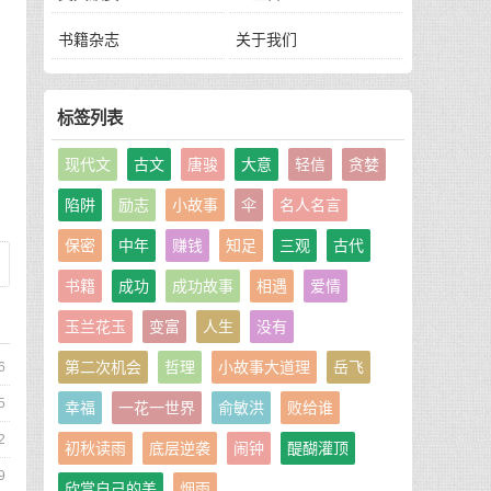
书籍杂志
关于我们
标签列表
现代文
古文
唐骏
大意
轻信
贪婪
陷阱
励志
小故事
伞
名人名言
保密
中年
赚钱
知足
三观
古代
书籍
成功
成功故事
相遇
爱情
玉兰花玉
变富
人生
没有
第二次机会
哲理
小故事大道理
岳飞
6
5
幸福
一花一世界
俞敏洪
败给谁
2
初秋读雨
底层逆袭
闹钟
醍醐灌顶
9
欣赏自己的美
烟雨