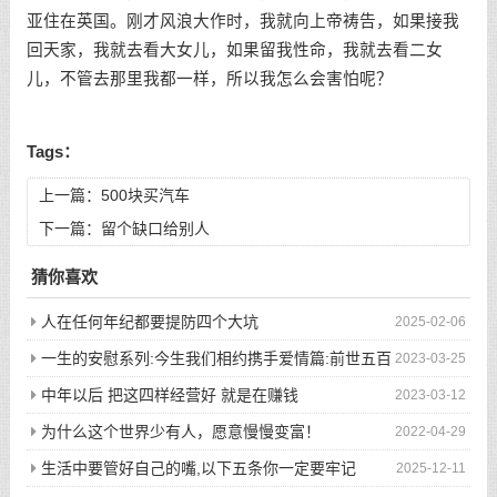
亚住在英国。刚才风浪大作时，我就向上帝祷告，如果接我
回天家，我就去看大女儿，如果留我性命，我就去看二女
儿，不管去那里我都一样，所以我怎么会害怕呢？
Tags：
上一篇：
500块买汽车
下一篇：
留个缺口给别人
猜你喜欢
人在任何年纪都要提防四个大坑
2025-02-06
一生的安慰系列:今生我们相约携手爱情篇:前世五百
2023-03-25
次的回眸才换来今生的相遇
中年以后 把这四样经营好 就是在赚钱
2023-03-12
为什么这个世界少有人，愿意慢慢变富！
2022-04-29
生活中要管好自己的嘴,以下五条你一定要牢记
2025-12-11