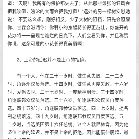
道：“天啊！我所有的保护都失去了；从此那些嚣张的狂风会
把我吹倒，滂沱的大雨会把我打倒！”远处的另一棵树安慰她
说：“不要这么想，刚好相反，少了大树的阻挡，阳先会照耀
你、甘霖会滋润你；你弱小的身躯将长得更茁壮，你盛开的
花办将一一呈现在灿烂的日光下。人们会看到你，并且称赞
你说，这朵可爱的小花长得真美丽啊！
2、上帝的延迟并不是上帝的拒绝。
有一个人，他在二十一岁时，做生意失败。二十二岁
时，角逐州议员落选。十四岁时，做生意再度失政。十六岁
时，爱侣去世。二十七岁时，一度精神崩溃。三十四岁时，
角逐联邦众议员落选。三十六岁，角逐联邦众议员再度落
选。四十五岁时，角逐联邦参议员落选。四十七岁时，提名
副总统落选。四十九岁时，角逐联邦参议员再度落选。五十
二岁时，当选美国第十六任总统。这个人就是林肯，因为他
坚信上帝的延迟，并不是上帝的拒绝，因此能屡仆屡起，最