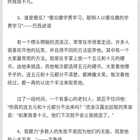
终成就不凡。
3、谁是傻瓜？“傻瓜缴学费学习，聪明人以傻瓜缴的学
费学习”——巴西谚语
有一个楞头楞脑的流浪汉，常常在市场里走动，许多人
很喜欢开他的玩笑，并且用不同的方法捉弄他。其中有一个
大家最常用的方法。就是在手掌上放一个五元和十元的硬
币，由他来挑选，而他每次都选择五元的硬币。大家看他傻
乎乎的，连五元和十元都分不清楚，都捧腹大笑。每次看他
经过，都一再的以这个手法来取笑他。
过了一段时间，一个有爱心的老妇人，就忍不住问他：
“你真的连五元和十元都分不出来吗？”流浪汉露出狡黠的笑容
说：“如果我拿十元，他们下次就不会让我挑选了。”
4、观察力“多数人的失败不是因为他们的无能，而是他
的心志不专。”——-吉鲁德