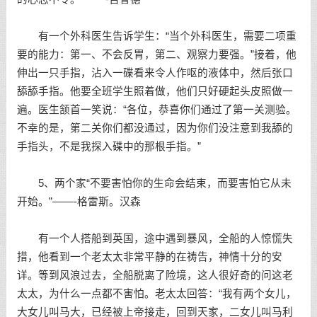
有一个外科医生告诉学生：“当个外科医生，需要二项重
要的能力：第一、不会反胃，第二、观察力要强。”接着，他
伸出一只手指，沾入一碟看来令人作呕的液体中，然后张口
舔舔手指。他要全班学生照着做，他们只好硬起头皮照做一
遍。医生颔首一笑说：“各位，恭喜你们通过了第一关测验。
不幸的是，第二关你们都没通过，因为你们没注意到我舔的
手指头，不是我探入碟中的那根手指。”
5、两个家“不要害怕你的生命会结束，而要害怕它从未
开始。”——-格雷斯。汉森
有一个人搭船到英国，途中遇到暴风，全船的人惊慌失
措，他看到一个老太太非常平静的在祷告，神情十分的安
详。等到风浪过去，全船脱离了险境，这人很好奇的问这老
太太，为什么一点都不害怕。老太太回答：“我有两个女儿，
大女儿叫马大，已经被上帝接走，回到天家，二女儿叫马利