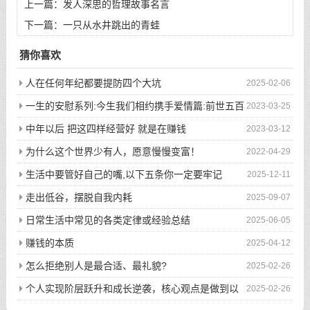
上一篇：
发人深思的哲理故事名言
下一篇：
一只从水井跳出的青蛙
猜你喜欢
人在任何年纪都要提防四个大坑
2025-02-06
一生的安慰系列:今生我们相约携手爱情篇:前世五百
2023-03-25
次的回眸才换来今生的相遇
中年以后 把这四样经营好 就是在赚钱
2023-03-12
为什么这个世界少有人，愿意慢慢变富！
2022-04-29
生活中要管好自己的嘴,以下五条你一定要牢记
2025-12-11
走出低谷，摆脱自我内耗
2025-09-07
日常生活中常见的各类定律或经验总结
2025-06-05
赚钱的本质
2025-04-12
怎么拒绝别人是最合适、最礼貌?
2025-02-26
个人实现阶层跃升和成长逆袭，核心观点是做到以
2025-02-26