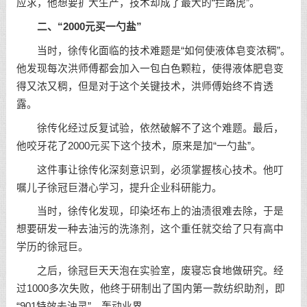
应求，他想要扩大生产，技术却成了最大的“拦路虎”。
二、“2000元买一勺盐”
当时，徐传化面临的技术难题是“如何使液体皂变浓稠”。
他发现每次洪师傅都会加入一包白色颗粒，使得液体肥皂变
得又浓又稠，但是对于这个关键技术，洪师傅始终不肯透
露。
徐传化经过反复试验，依然破解不了这个难题。最后，
他咬牙花了2000元买下这个技术，原来是加“一勺盐”。
这件事让徐传化深刻意识到，必须掌握核心技术。他叮
嘱儿子徐冠巨潜心学习，提升企业科研能力。
当时，徐传化发现，印染坯布上的油渍很难去除，于是
想要研发一种去油污的洗涤剂，这个重任就交给了只有高中
学历的徐冠巨。
之后，徐冠巨天天泡在实验室，废寝忘食地做研究。经
过1000多次失败，他终于研制出了国内第一款纺织助剂，即
“901特效去油灵”，轰动业界。