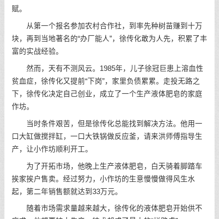
赋。
从第一个报名参加农村合作社，到率先种树苗赚到十万
块，再到当地著名的“办厂能人”，徐传化敢为人先，积累了丰
富的实战经验。
然而，天有不测风云。1985年，儿子徐冠巨患上溶血性
贫血症，徐传化又提前“下岗”，家里负债累累。走投无路之
下，徐传化决定自己创业，成立了一个生产液体肥皂的家庭
作坊。
当时条件艰苦，但是徐传化总能找到解决方法。他用一
口大缸做搅拌缸，一口大铁锅做反应釜，请来洪师傅指导生
产，让小作坊顺利开工。
为了开拓市场，他晚上生产液体肥皂，白天骑着脚踏车
挨家挨户售卖。经过努力，小作坊的生意慢慢做得风生水
起，第二年销售额就达到33万元。
随着市场需求量越来越大，徐传化的液体肥皂开始供不