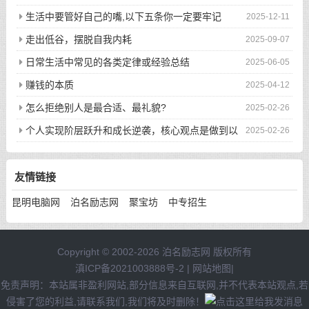
生活中要管好自己的嘴,以下五条你一定要牢记
2025-12-11
走出低谷，摆脱自我内耗
2025-09-07
日常生活中常见的各类定律或经验总结
2025-06-05
赚钱的本质
2025-04-12
怎么拒绝别人是最合适、最礼貌?
2025-02-26
个人实现阶层跃升和成长逆袭，核心观点是做到以
2025-02-26
下八件事
友情链接
昆明电脑网
泊名励志网
聚宝坊
中专招生
Copyright © 2002-2026 泊名励志网 版权所有
滇ICP备2021003888号-2
|
网站地图
|
免责声明：本站属非盈利网站,部分信息来自互联网,并不代表本站观点,若
侵害了您的利益,请联系我们,我们将及时删除！