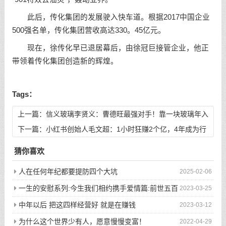
此后，传化集团的发展驶入快车道。根据2017中国企业
500强名单，传化集团营收高达330。45亿元。
现在，徐传化早已退居幕后，由徐冠巨接管企业，他正
带领着传化集团创造新的辉煌。
Tags：
上一篇：
信义玻璃李贤义：曹德旺最强对手！靠一块玻璃年入
147亿
下一篇：
小红书创始人毛文超：1小时狂赚2个亿，4年成为行
业第一
猜你喜欢
人在任何年纪都要提防四个大坑
2025-02-06
一生的安慰系列:今生我们相约携手爱情篇:前世五百
2023-03-25
次的回眸才换来今生的相遇
中年以后 把这四样经营好 就是在赚钱
2023-03-12
为什么这个世界少有人，愿意慢慢变富！
2022-04-29