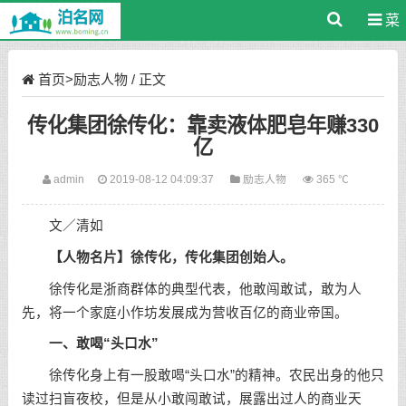
菜
单
首页
>
励志人物
/ 正文
传化集团徐传化：靠卖液体肥皂年赚330
亿
admin
2019-08-12 04:09:37
励志人物
365 ℃
文／清如
【人物名片】徐传化，传化集团创始人。
徐传化是浙商群体的典型代表，他敢闯敢试，敢为人
先，将一个家庭小作坊发展成为营收百亿的商业帝国。
一、敢喝“头口水”
徐传化身上有一股敢喝“头口水”的精神。农民出身的他只
读过扫盲夜校，但是从小敢闯敢试，展露出过人的商业天