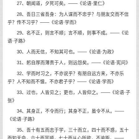
27、朝闻道，夕死可矣。——《论语·里仁》
28、吾日三省吾身：为人谋而不忠乎？与朋友交而不信
乎？传不习乎？——《论语·学而》
29、名不正，则言不顺；言不顺，则事不成。——《论
语·子路》
30、人而无信，不知其可也。——《论语·为政》
31、躬自厚而薄责于人，则远怨矣。——《论语·宪问》
32、学而时习之，不亦说乎？有朋自远方来，不亦乐
乎？人不知而不愠，不亦君子乎？——《论语·学而》
33、过也，人皆见之；更也，人皆仰之。——《论语·子
张》
34、其身正，不令而行；其身不正，虽令不从。——
《论语·子路》
35、吾十有五而志于学，三十而立，四十而不惑，五十
而知天命，六十而耳顺，七十而从心所欲，不逾距。——