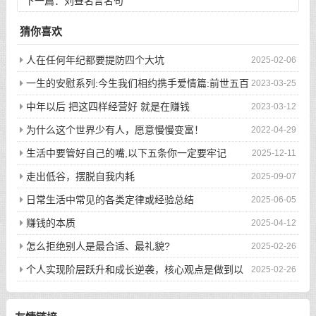
下一篇：
刘昼名言名句
猜你喜欢
人在任何年纪都要提防四个大坑
2025-02-06
一生的安慰系列:今生我们相约携手爱情篇:前世五百
2023-03-25
次的回眸才换来今生的相遇
中年以后 把这四样经营好 就是在赚钱
2023-03-12
为什么这个世界少有人，愿意慢慢变富！
2022-04-29
生活中要管好自己的嘴,以下五条你一定要牢记
2025-12-11
走出低谷，摆脱自我内耗
2025-09-07
日常生活中常见的各类定律或经验总结
2025-06-05
赚钱的本质
2025-04-12
怎么拒绝别人是最合适、最礼貌?
2025-02-26
个人实现阶层跃升和成长逆袭，核心观点是做到以
2025-02-26
下八件事