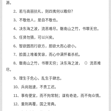
源。
2、若与高丽抗礼，则四夷何以瞻仰？
3、不敬他人，是自不敬也。
4、决东海之波，流恶难尽。罄南山之竹，书罪无穷。
5、任贤勿猜，可以兴矣。
6、智欲圆而行欲方，胆欲大而心欲小。
7、脸面上堆着笑容，而心中满怀着杀机。
8、罄南山之竹，书罪无穷；决东海之波，（
）流恶难
尽。
9、理生于危心，乱生于肆志。
10、兵尚拙速，不贵工迟。
11、事有便宜，而不拘常制；谋有奇诡，而不徇众情。
12、重刑再覆，国之常典。