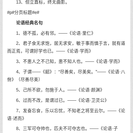
13、但立直标，终无曲影。
#p#分页标题#e#
论语
经典名句
1、德不孤，必有邻。——《论语·里仁》
2、君子食无求饱，居无求安，敏于事而慎于言，就有道
而正焉，可谓好学也已。——《论语·学而》
3、不患人之不己知，患不知人也。——《论语·学而》
4、子谓——《韶》：“尽善矣，尽美矣。”——《论语·八
佾》（尽善尽美）
5、己所不欲，勿施于人。——《论语·颜渊》
6、过而不改，是谓过已。——《论语·卫灵公》
7、发奋忘食，乐以忘忧，不知老之将至云尔。——《论
语·述而》
8、三军可夺帅也，匹夫不可夺志也。——《论语·子