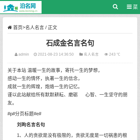
菜
单
首页
>
名人名言
/ 正文
石成金名言名句
admin
2021-08-23 14:36:50
名人名言
243 ℃
关于本站 温暖一生的故事，寄托一生的梦想，
感动一生的情怀，执著一生的信念，
成就一生的辉煌，炮烙一生的记忆。
谨以此站献给所有默默耕耘、磨砺 心智、一生坚守的朋
友。
#p#分页标题#e#
刘昫名言名句
1、人的贪欲是没有极限的，贪欲无度是一切祸患的根