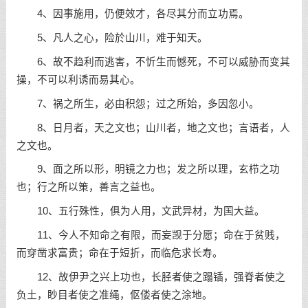
4、因事施用，仍便效才，各尽其分而立功焉。
5、凡人之心，险於山川，难于知天。
6、故不趋利而逃害，不忻生而憾死，不可以威胁而变其
操，不可以利诱而易其心。
7、祸之所生，必由积怨；过之所始，多因忽小。
8、日月者，天之文也；山川者，地之文也；言语者，人
之文也。
9、面之所以形，明镜之力也；发之所以理，玄栉之功
也；行之所以策，善言之益也。
10、五行殊性，俱为人用，文武异材，为国大益。
11、今人不知命之有限，而妄觊于分愿；命在于贫贱，
而穿凿求富贵；命在于短折，而临危求长寿。
12、故伊尹之兴上功也，长胫者使之蹋锸，强脊者使之
负土，眇目者使之准绳，伛偻者使之涂地。