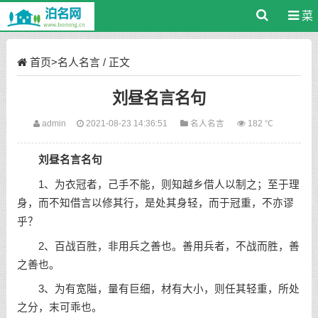
菜
单
首页
>
名人名言
/ 正文
刘昼名言名句
admin
2021-08-23 14:36:51
名人名言
182 ℃
刘昼名言名句
1、为衣冠者，己手不能，则知越乡借人以制之；至于理
身，而不知借言以修其行，是处其身轻，而于冠重，不亦谬
乎？
2、百战百胜，非用兵之善也。善用兵者，不战而胜，善
之善也。
3、为有宽隘，量有巨细，材有大小，则任其轻重，所处
之分，末可乖也。