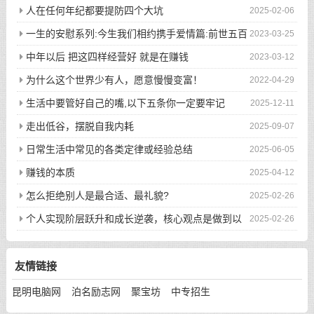
人在任何年纪都要提防四个大坑
2025-02-06
一生的安慰系列:今生我们相约携手爱情篇:前世五百
2023-03-25
次的回眸才换来今生的相遇
中年以后 把这四样经营好 就是在赚钱
2023-03-12
为什么这个世界少有人，愿意慢慢变富！
2022-04-29
生活中要管好自己的嘴,以下五条你一定要牢记
2025-12-11
走出低谷，摆脱自我内耗
2025-09-07
日常生活中常见的各类定律或经验总结
2025-06-05
赚钱的本质
2025-04-12
怎么拒绝别人是最合适、最礼貌?
2025-02-26
个人实现阶层跃升和成长逆袭，核心观点是做到以
2025-02-26
下八件事
友情链接
昆明电脑网
泊名励志网
聚宝坊
中专招生