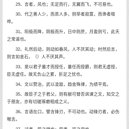
29、言者，风也；无足而行，无翼而飞，不可易也。
30、代之善人少，而恶人多，则举者寂寞，而谗者喧
哗。
31、阳极而降，阴极而升，日中则昃，月盈则亏，此天
之常道也。
32、礼然后动，则动如春风，人不厌其动；时然后言，
则言如金石，（
）人不厌其声。
33、是以君子量才而授任，量任而授爵，则君无虚授，
臣无虚任。故无负山之累，折足之忧也。
34、文以赞治，武以凌敌，趋舍殊律，为绩平焉。
35、故臣子之于君父，则有献可替否讽谏之文，知交之
于朋友，亦有切磋琢磨相成之义。
36、言语在口，譬含锋刃，不可动也。动锋刃者，必伤
喉舌。