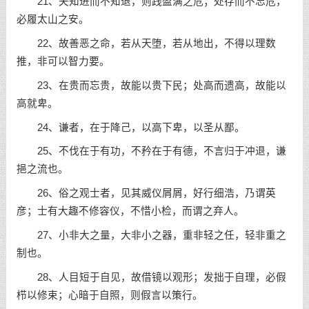
21、夫知进而不知退，则践盈满之危；处存而不忘危，
必履太山之安。
22、故善恶之命，若从天堕，若从地出，不得以理数
推，非可以智力要。
23、在贵而忘贵，故能以贵下民；处高而遗高，故能以
高就卑。
24、谦者，在于降己，以高下卑，以圣从鄙。
25、不伐在于有功，不矜在于有德，不言归于冲退，谦
挹之流也。
26、俗之观士者，见其威仪屑屑，好行细浩，乃谓英
彦；士有大趣不修容仪，不惜小检，而谓之弃人。
27、小非大之量，大非小之器，重非轻之任，轻非重之
制也。
28、人目短于自见，故借镜以观形；发拙于自理，必假
栉以修束；心暗于自照，则假言以策行。