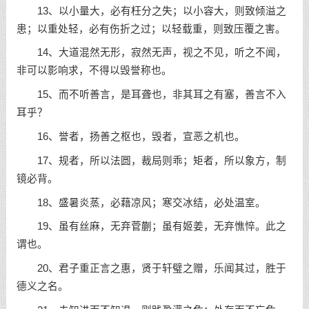
13、以小量大，必有枉分之失；以小容大，则致倾溢之
患；以重处轻，必有伤折之过；以轻载重，则致压覆之害。
14、大道混然无形，寂然无声，视之不见，听之不闻，
非可以影响求，不得以毁誉称也。
15、而不听善言，是耳聋也，非其耳之有塞，善言不入
耳乎？
16、誉者，扬善之枢也，毁者，宣恶之机也。
17、规者，所以法圆，裁局则乖；矩者，所以象方，制
镜必背。
18、盛暑炎蒸，必藉凉风；寒交冰结，必处温室。
19、虽有丝麻，无弃菅蒯；虽有姬姜，无弃憔悴。此之
谓也。
20、君子重正言之惠，贤于轩璧之赠，乐闻其过，胜于
德义之名。