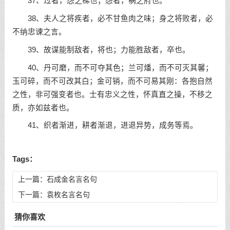
37、过者，怨之梯也；怨者，祸之府也。
38、夫人之将疾者，必不甘鱼肉之味；身之将败者，必
不纳忠谏之言。
39、故谋能制敌者，将也；力能胜敌者，卒也。
40、丹可磨，而不可夺其色；兰可燔，而不可灭其馨；
玉可碎，而不可改其白；金可销，而不可易其刚：各抱自然
之性，非可强变者也。士有忠义之性，怀真直之操，不移之
质，亦如兹者也。
41、织者渐进，耕者渐退，进退异势，成务等焉。
Tags：
上一篇：
石成金名言名句
下一篇：
袁枚名言名句
猜你喜欢