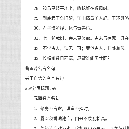
28、骑马莫轻平地上，收帆好在顺风时。
29、到底君王负旧盟，江山情重美人轻。玉环领略
30、君子慎所择，休与毒兽伍。
31、七十犹栽树，旁人莫笑痴。古来虽有死，好在
32、不学古人，法无一可；竟似古人，何处着我。
33、长绳难系日西沉，尽璧谁能买寸阴？
曹雪芹名言名句
关于自信的名言名句
#p#分页标题#e#
元稹名言名句
1、修身不言命，谋道不择时。
2、露湿秋香满池岸，由来不羡瓦松高。
3、曾经沧海难为水，除却巫山不是云。取次花丛懒