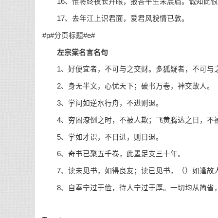
16、惟将终夜长开眼，报答平生未展眉。诚知此恨
17、去年江上识君面，爱君风貌情已敦。
#p#分页标题#e#
左宗棠名言名句
1、好便宜者，不可与之交财。多狐疑者，不可与
2、身无半文，心忧天下；破书万卷，神交故人。
3、学问如逆水行舟，不进则退。
4、穷困潦倒之时，不被人欺；飞黄腾达之日，不
5、学如才识，不日进，则日退。
6、奇书已聚五千卷，此墨足支三十年。
7、读未见书，如得良友；读已见书，（
）如逢故
8、自奉宁过于俭，待人宁过于厚。一切均从简省，