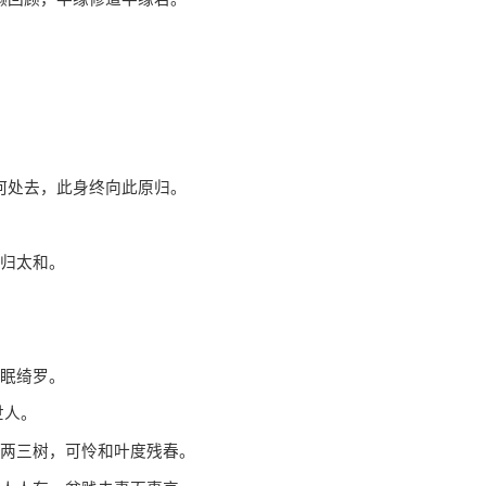
处去，此身终向此原归。
归太和。
眠绮罗。
世人。
两三树，可怜和叶度残春。