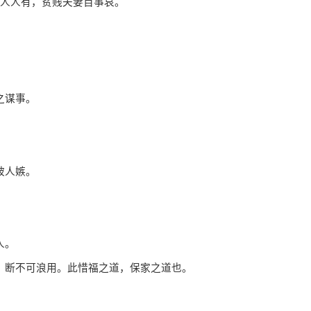
人人有，贫贱夫妻百事哀。
之谋事。
被人嫉。
人。
断不可浪用。此惜福之道，保家之道也。