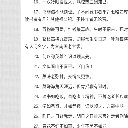
16、一双冷眼看世人，满腔热血酬知已。
17、书非借不能读也。子不闻藏书者乎？七略四库
读书者有几？其他祖父积、子孙弃者无论焉。
18、百物最可爱，惟钱最寡趣。生时不招来，死时
19、繁枝高拂九霄霜，荫屋常生夏日凉。叶落每横
有人问名字，为言南国老甘裳。
20、何以称英雄？识以领其先。
21、文似看山不喜平。（
自信
）
22、蔗味老弥甘，交情久更挚。
23、莫嫌海角天涯远，但肯摇鞭有到时。
24、读书如吃饭，善吃者长精神，不善吃者长疾瘤
25、学如弓弩，才如箭镞，识以领之，方能中鹄。
26、昨日之日背我走，明日之日肯来否？走者删除
27、春花不红不如草，少年不美不如老。