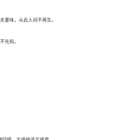
夫妻味，从此人间不再生。
不先知。
回顾，半缘修道半缘君。