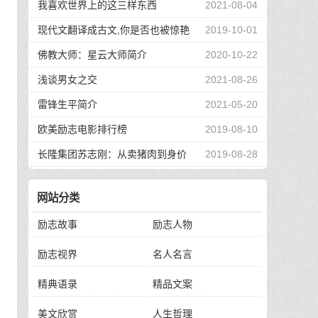
我喜欢世界上的这三样东西
2021-08-04
现代文翻译成古文,你是否也被惊艳
2019-10-01
到了
佛教大师：星云大师简介
2020-10-22
浅谈男女之交
2021-08-26
雷锋生平简介
2021-05-20
欧美励志电影排行榜
2019-08-10
长隆集团苏志刚：从卖猪肉到身价
2019-08-28
130亿，他的秘诀是？
网站分类
励志故事
励志人物
励志视界
名人名言
精典语录
精品文案
美文欣赏
人生哲理