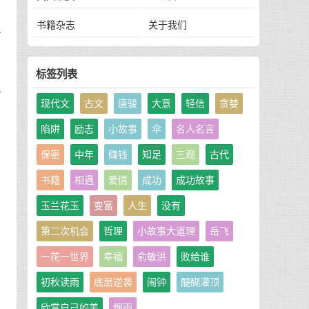
书籍杂志
关于我们
人
标签列表
树
现代文
古文
唐骏
大意
轻信
贪婪
陷阱
励志
小故事
伞
名人名言
保密
中年
赚钱
知足
三观
古代
书籍
相遇
爱情
成功
成功故事
玉兰花玉
变富
人生
没有
第二次机会
哲理
小故事大道理
岳飞
一花一世界
幸福
俞敏洪
败给谁
初秋读雨
底层逆袭
闹钟
醍醐灌顶
欣赏自己的美
烟雨