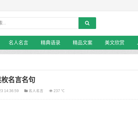
名人名言
精典语录
精品文案
美文欣赏
袁枚名言名句
23 14:36:59
名人名言
237 ℃