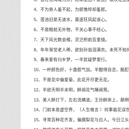
4、不为旁人羞不起，为郎憔悴却羞郎。
5、莲池旧是无波水，莫逐狂风起浪心。
6、不是眼前无外物，不关心事不经心。
7、天下风光数会稽，灵汜桥前百里镜。
8、年年渐觉老人稀，欲别孙翁泪满衣。未死不知何
9、春来爱有归乡梦，一半犹疑梦里行。
10、一杯颜色好，十盏胆气加。半酣得自恣，酩酊
11、不是花中偏爱菊，此花开尽更无花。
12、半欲天明半未明，醉闻花气睡闻莺。
13、美人醉灯下，左右流横波。王孙醉床上，颠倒
14、门前本是虚空界，（
人生格言
）何事栽花误
15、寻常百种花齐发，偏摘梨花与白人。今日江头