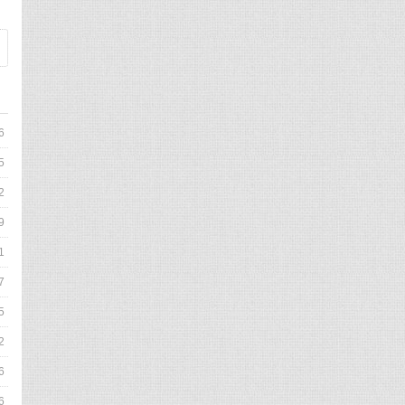
6
5
2
9
1
7
5
2
6
6