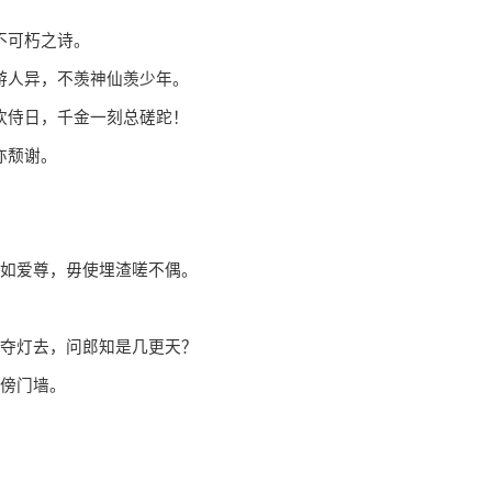
不可朽之诗。
人异，不羡神仙羡少年。
侍日，千金一刻总磋跎！
亦颓谢。
如爱尊，毋使埋渣嗟不偶。
夺灯去，问郎知是几更天？
傍门墙。