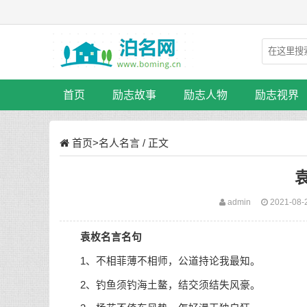
首页
励志故事
励志人物
励志视界
首页
>
名人名言
/ 正文
admin
2021-08-
袁枚名言名句
1、不相菲薄不相师，公道持论我最知。
2、钓鱼须钓海土鳌，结交须结失风豪。