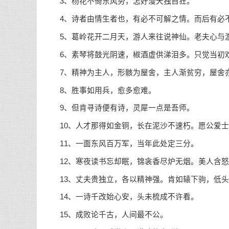
3、杨花不倚东风势，怎好漫天独自狂。
4、诗者由情生者也，有必不可解之情。而后有必
5、葛岭花开二月天，游人来往说神仙。老夫心与游
6、素琴将鼓光阴速，椒酒虚供涕泪多。只觉当初欢
7、精神为主人，形骸为屋舍，主人渐贫穷，屋舍
8、胜事如用兵，愈多愈难。
9、但肯寻诗便有诗，灵犀一点是吾师。
10、人才那得如金铜，长在泥沙不速朽。愿公爱士
11、一面东风百万军，当年此处定三分。
12、寒夜
读书
忘却眠，锦衾香尽炉无烟。美人含怒
13、丈夫贵独立，各以精神强。肯如辕下驹，低头
14、一诗千改始心安，头未梳成不许看。
15、成败论千古，人间最不公。