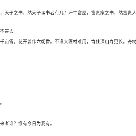
，天子之书，然天子读书者有几？汗牛塞屋，富贵家之书，然富贵
不带去。
千亩雪，花开曾作六朝香。不逢大匠材难用，肯住深山寿更长。奇
。
来者谁？惟有今日为我有。