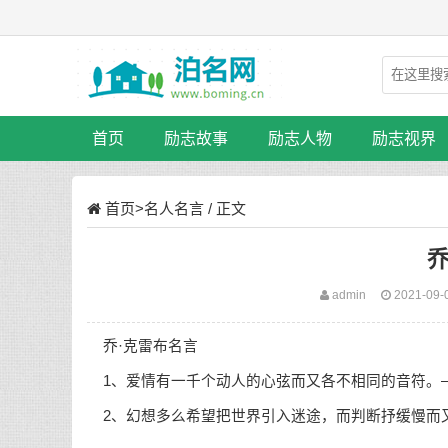
首页
励志故事
励志人物
励志视界
首页
>
名人名言
/ 正文
乔
admin
2021-09-
乔·克雷布名言
1、爱情有一千个动人的心弦而又各不相同的音符。—
2、幻想多么希望把世界引入迷途，而判断抒缓慢而又