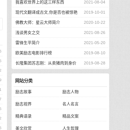
我喜欢世界上的这三样东西
2021-08-04
现代文翻译成古文,你是否也被惊艳
2019-10-01
到了
佛教大师：星云大师简介
2020-10-22
浅谈男女之交
2021-08-26
雷锋生平简介
2021-05-20
6
欧美励志电影排行榜
2019-08-10
5
长隆集团苏志刚：从卖猪肉到身价
2019-08-28
2
130亿，他的秘诀是？
9
网站分类
1
励志故事
励志人物
7
励志视界
名人名言
5
精典语录
精品文案
2
6
美文欣赏
人生哲理