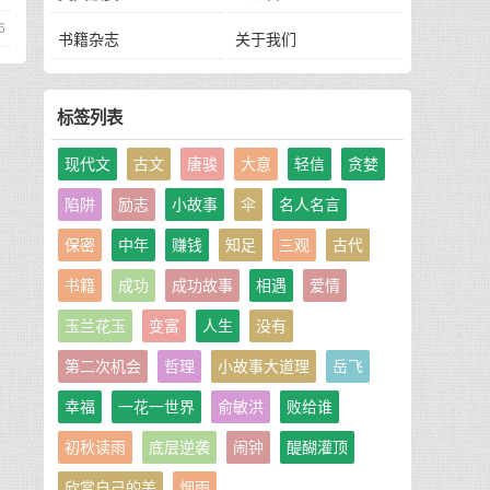
6
书籍杂志
关于我们
标签列表
现代文
古文
唐骏
大意
轻信
贪婪
陷阱
励志
小故事
伞
名人名言
保密
中年
赚钱
知足
三观
古代
书籍
成功
成功故事
相遇
爱情
玉兰花玉
变富
人生
没有
第二次机会
哲理
小故事大道理
岳飞
幸福
一花一世界
俞敏洪
败给谁
初秋读雨
底层逆袭
闹钟
醍醐灌顶
欣赏自己的美
烟雨