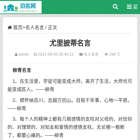
菜
单
首页
>
名人名言
/ 正文
尤里披蒂名言
admin
2021-09-05 05:40:12
名人名言
198 ℃
柳青名言
1、在生活里，学徒可能变成大师，离开了生活，大师也可
能变成匠人。——柳青
2、襟怀纳百川，志越万仞山。目极千年事，心地一平原。
——柳青
3、每个人的精神上都有几根感情的支柱对父母的、对信仰
的、对理想的、对知友和爱情的感情支柱。无论哪一根断
了，都要心痛的。——柳青