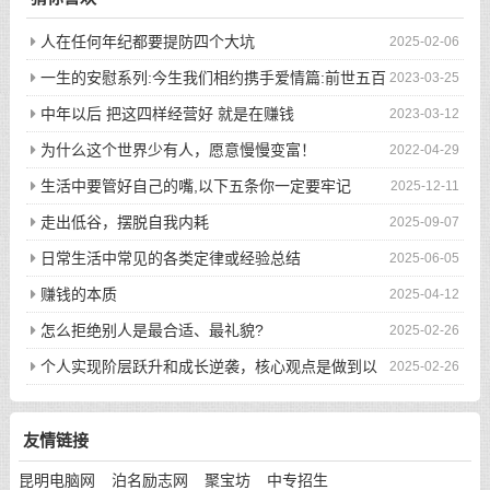
人在任何年纪都要提防四个大坑
2025-02-06
一生的安慰系列:今生我们相约携手爱情篇:前世五百
2023-03-25
次的回眸才换来今生的相遇
中年以后 把这四样经营好 就是在赚钱
2023-03-12
为什么这个世界少有人，愿意慢慢变富！
2022-04-29
生活中要管好自己的嘴,以下五条你一定要牢记
2025-12-11
走出低谷，摆脱自我内耗
2025-09-07
日常生活中常见的各类定律或经验总结
2025-06-05
赚钱的本质
2025-04-12
怎么拒绝别人是最合适、最礼貌?
2025-02-26
个人实现阶层跃升和成长逆袭，核心观点是做到以
2025-02-26
下八件事
友情链接
昆明电脑网
泊名励志网
聚宝坊
中专招生