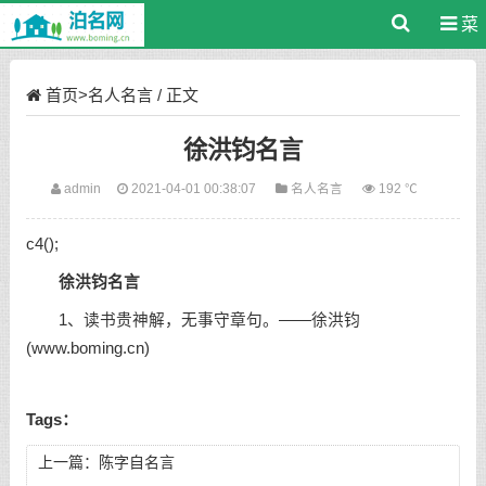
菜
单
首页
>
名人名言
/ 正文
徐洪钧名言
admin
2021-04-01 00:38:07
名人名言
192 ℃
c4();
徐洪钧名言
1、读书贵神解，无事守章句。——徐洪钧
(www.boming.cn)
Tags：
上一篇：
陈字自名言