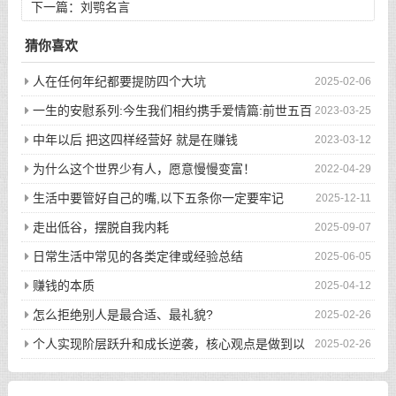
下一篇：
刘鹗名言
猜你喜欢
人在任何年纪都要提防四个大坑
2025-02-06
一生的安慰系列:今生我们相约携手爱情篇:前世五百
2023-03-25
次的回眸才换来今生的相遇
中年以后 把这四样经营好 就是在赚钱
2023-03-12
为什么这个世界少有人，愿意慢慢变富！
2022-04-29
生活中要管好自己的嘴,以下五条你一定要牢记
2025-12-11
走出低谷，摆脱自我内耗
2025-09-07
日常生活中常见的各类定律或经验总结
2025-06-05
赚钱的本质
2025-04-12
怎么拒绝别人是最合适、最礼貌?
2025-02-26
个人实现阶层跃升和成长逆袭，核心观点是做到以
2025-02-26
下八件事