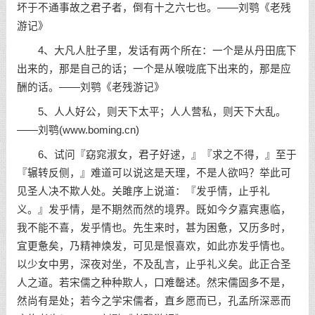
坏于不通事故之君子者，倒有十之六七也。——刘鹗《老残
游记》
4、大凡人肚子里，发话有两个所在：一个是从丹田底下
出来的，那是自己的话；一个是从喉咙底下出来的，那是应
酬的话。——刘鹗《老残游记》
5、人人好公，则天下太平；人人营私，则天下大乱。
——刘鹗(www.boming.cn)
6、试问『窈窕淑女，君子好逑，』『求之不得，』至于
『辗转反侧，』难道可以说这是天理，不是人欲吗？举此可
见圣人决不欺人处。关雎序上说道：『发乎情，止乎礼
义。』发乎情，是不期然而然的境界。既如今夕嘉宾惠临，
我不能不喜，发乎情也。先生来时，甚为困惫，又历多时，
宜更惫矣，乃精神焕发，可见是恨喜欢，如此亦发乎情也。
以少女中男，深夜对坐，不及乱言，止乎礼义矣。此正合圣
人之道。若宋儒之种种欺人，口难罄述。然宋儒固多不是，
然尚有是处；若今之学宋儒者，直乡愿而已，孔孟所深恶而