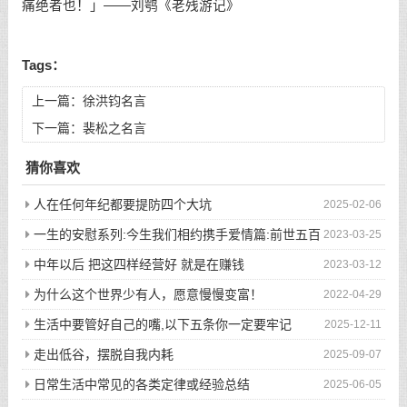
痛绝者也！」——刘鹗《老残游记》
Tags：
上一篇：
徐洪钧名言
下一篇：
裴松之名言
猜你喜欢
人在任何年纪都要提防四个大坑
2025-02-06
一生的安慰系列:今生我们相约携手爱情篇:前世五百
2023-03-25
次的回眸才换来今生的相遇
中年以后 把这四样经营好 就是在赚钱
2023-03-12
为什么这个世界少有人，愿意慢慢变富！
2022-04-29
生活中要管好自己的嘴,以下五条你一定要牢记
2025-12-11
走出低谷，摆脱自我内耗
2025-09-07
日常生活中常见的各类定律或经验总结
2025-06-05