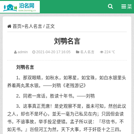
菜
单
首页
>
名人名言
/ 正文
刘鹗名言
admin
2021-04-20 17:16:05
名人名言
224 ℃
刘鹗名言
1、那双眼睛，如秋水，如寒星，如宝珠，如白水银里头
养着两丸黑水银。——刘鹗《老残游记》
2、同君一席话，胜读十年书。——刘鹗
3、这事真正荒唐！是史观察不是，虽未可知，然创此议
之人，却也不是坏心，並无一毫为己私见在内；只因但会读
书，不谙事故，举手投足便错。孟子所以说：『尽信书，不
如无书。』岂但河工为然，天下大事，坏于奸臣十之三四。